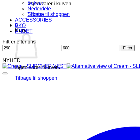
Bukser
Ingen varer i kurven.
Nederdele
Tilbage til shoppen
Shorts
ACCESSORIES
0
SKO
Kurv
ANDET
Filtrer efter pris
Mindste
Højeste
Filter
pris
pris
NYHED
Ingen varer i kurven.
Tilbage til shoppen