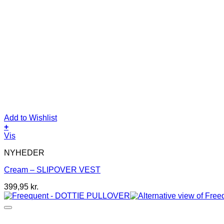
Add to Wishlist
+
Dette
Vis
vare
NYHEDER
har
flere
Cream – SLIPOVER VEST
varianter.
Mulighederne
399,95
kr.
kan
vælges
på
varesiden