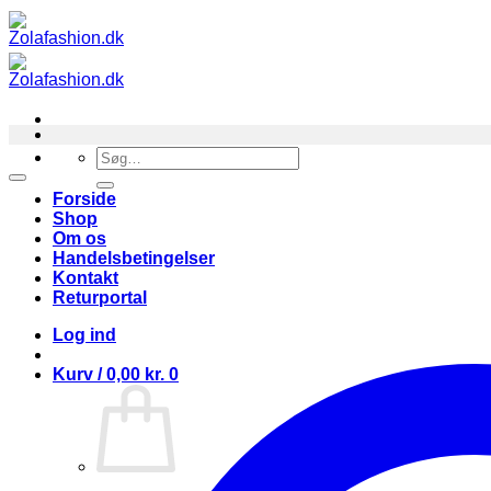
Fortsæt
til
indhold
Søg
efter:
Forside
Shop
Om os
Handelsbetingelser
Kontakt
Returportal
Log ind
Kurv /
0,00
kr.
0