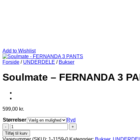
Add to Wishlist
Forside
/
UNDERDELE
/
Bukser
Soulmate – FERNANDA 3 P
599,00
kr.
Størrelser
Ryd
Soulmate
-
Tilføj til kurv
FERNANDA
Varenummer (SKU):
1-1159-0
Kategorier:
Bukser
,
UNDERDE