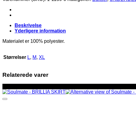
3
PANTS
antal
Beskrivelse
Yderligere information
Materialet er 100% polyester.
Størrelser
L
,
M
,
XL
Relaterede varer
-36%