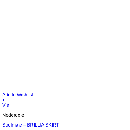
Add to Wishlist
+
Dette
Vis
vare
Nederdele
har
flere
Soulmate – BRILLIA SKIRT
varianter.