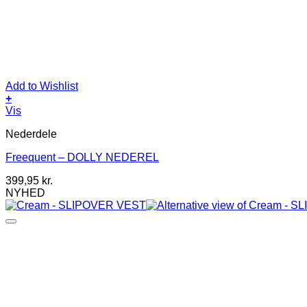
Add to Wishlist
+
Dette
Vis
vare
Nederdele
har
flere
Freequent – DOLLY NEDEREL
varianter.
Mulighederne
399,95
kr.
kan
NYHED
vælges
på
varesiden