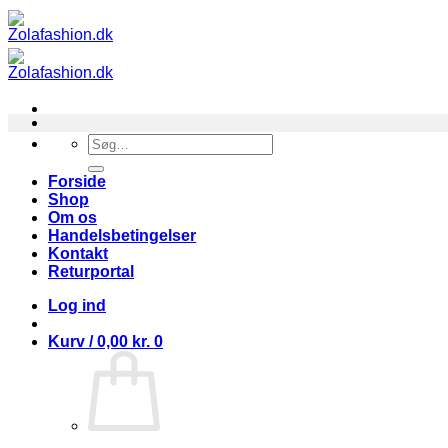
Fortsæt
til
indhold
Søg
efter:
Forside
Shop
Om os
Handelsbetingelser
Kontakt
Returportal
Log ind
Kurv /
0,00
kr.
0