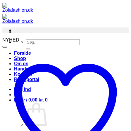
Fortsæt
til
indhold
NYHED
Søg
efter:
Forside
Shop
Om os
Handelsbetingelser
Kontakt
Returportal
Log ind
Kurv /
0,00
kr.
0