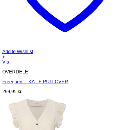
Add to Wishlist
+
Dette
Vis
vare
OVERDELE
har
flere
Freequent – KATIE PULLOVER
varianter.
Mulighederne
299,95
kr.
kan
vælges
på
varesiden