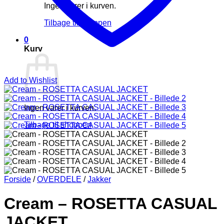
Ingen varer i kurven.
Tilbage til shoppen
0
Kurv
Add to Wishlist
Ingen varer i kurven.
Tilbage til shoppen
Forside
/
OVERDELE
/
Jakker
Cream – ROSETTA CASUAL
JACKET