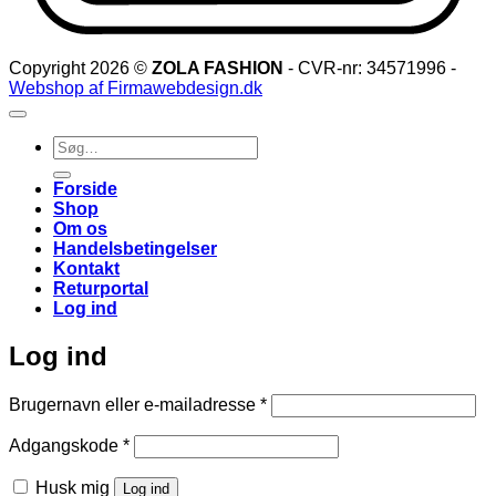
Copyright 2026 ©
ZOLA FASHION
- CVR-nr: 34571996 -
Webshop af Firmawebdesign.dk
Søg
efter:
Forside
Shop
Om os
Handelsbetingelser
Kontakt
Returportal
Log ind
Log ind
Påkrævet
Brugernavn eller e-mailadresse
*
Påkrævet
Adgangskode
*
Husk mig
Log ind