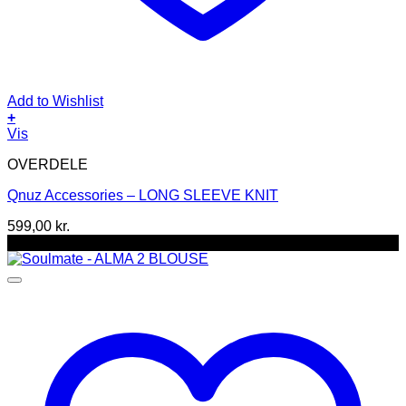
Add to Wishlist
+
Dette
Vis
vare
OVERDELE
har
flere
Qnuz Accessories – LONG SLEEVE KNIT
varianter.
Mulighederne
599,00
kr.
kan
-30%
vælges
på
varesiden