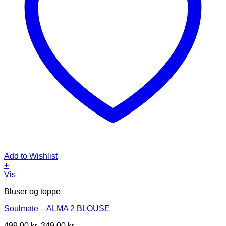
Add to Wishlist
+
Dette
Vis
vare
Bluser og toppe
har
flere
Soulmate – ALMA 2 BLOUSE
varianter.
Mulighederne
Den
Den
499,00
kr.
349,00
kr.