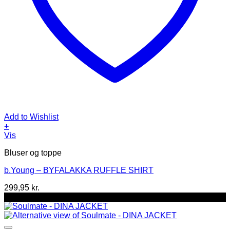
Add to Wishlist
+
Dette
Vis
vare
Bluser og toppe
har
flere
b.Young – BYFALAKKA RUFFLE SHIRT
varianter.
Mulighederne
299,95
kr.
kan
-42%
vælges
på
varesiden