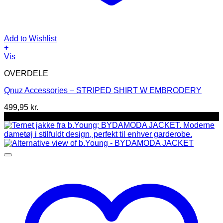
Add to Wishlist
+
Dette
Vis
vare
OVERDELE
har
flere
Qnuz Accessories – STRIPED SHIRT W EMBRODERY
varianter.
Mulighederne
499,95
kr.
kan
-36%
vælges
på
varesiden