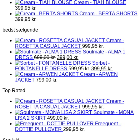
Cream - TIAH BLOUSE
399,95
kr.
Cream - BERTA SHORTS
399,95
kr.
bedst sælgende
Cream -
ROSETTA CASUAL JACKET
999,95
kr.
Soulmate - ALMA 1
Den
Den
DRESS
699,00
kr.
399,00
kr.
oprindelige
aktuelle
Sorbet -
pris
pris
Den
Den
FONTANELLE DRESS
599,95
kr.
399,95
kr.
var:
er:
oprindelige
aktuelle
Cream - ARWEN
699,00 kr..
399,00 kr..
pris
pris
JACKET
799,00
kr.
var:
er:
Top Rated
599,95 kr..
399,95 kr..
Cream -
ROSETTA CASUAL JACKET
999,95
kr.
Soulmate - MONA
LISA 2 SKIRT
499,00
kr.
Freequent -
DOTTIE PULLOVER
299,95
kr.
Kontakt