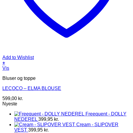
Add to Wishlist
+
Dette
Vis
vare
Bluser og toppe
har
flere
LECOCO – ELMA BLOUSE
varianter.
Mulighederne
599,00
kr.
kan
Nyeste
vælges
på
Freequent - DOLLY
varesiden
NEDEREL
399,95
kr.
Cream - SLIPOVER
VEST
399,95
kr.