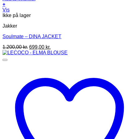
+
Dette
Vis
vare
Ikke på lager
har
Jakker
flere
varianter.
Soulmate – DINA JACKET
Mulighederne
kan
Den
Den
1.200,00
kr.
699,00
kr.
vælges
oprindelige
aktuelle
på
pris
pris
varesiden
var:
er:
1.200,00 kr..
699,00 kr..