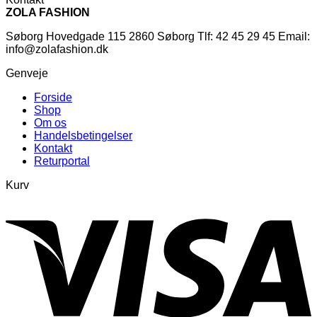
ZOLA FASHION
Søborg Hovedgade 115 2860 Søborg Tlf: 42 45 29 45 Email:
info@zolafashion.dk
Genveje
Forside
Shop
Om os
Handelsbetingelser
Kontakt
Returportal
Kurv
V