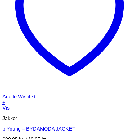
Add to Wishlist
+
Dette
Vis
vare
Jakker
har
flere
b.Young – BYDAMODA JACKET
varianter.
Mulighederne