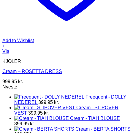
Add to Wishlist
+
Dette
Vis
vare
KJOLER
har
flere
Cream – ROSETTA DRESS
varianter.
Mulighederne
999,95
kr.
kan
Nyeste
vælges
på
Freequent - DOLLY
varesiden
NEDEREL
399,95
kr.
Cream - SLIPOVER
VEST
399,95
kr.
Cream - TIAH BLOUSE
399,95
kr.
Cream - BERTA SHORTS