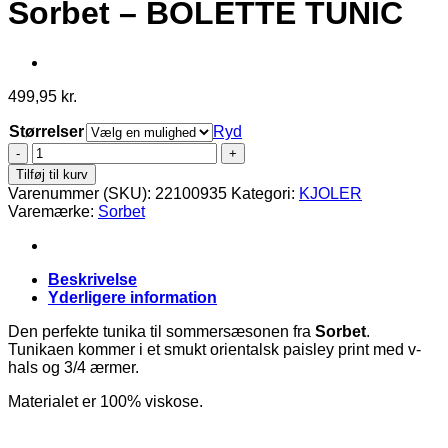
Sorbet – BOLETTE TUNIC
499,95
kr.
Størrelser
Ryd
Sorbet
-
Tilføj til kurv
BOLETTE
Varenummer (SKU):
22100935
Kategori:
KJOLER
TUNIC
Varemærke:
Sorbet
antal
Beskrivelse
Yderligere information
Den perfekte tunika til sommersæsonen fra
Sorbet
.
Tunikaen kommer i et smukt orientalsk paisley print med v-
hals og 3/4 ærmer.
Materialet er 100% viskose.