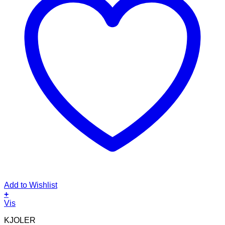
Add to Wishlist
+
Dette
Vis
vare
KJOLER
har