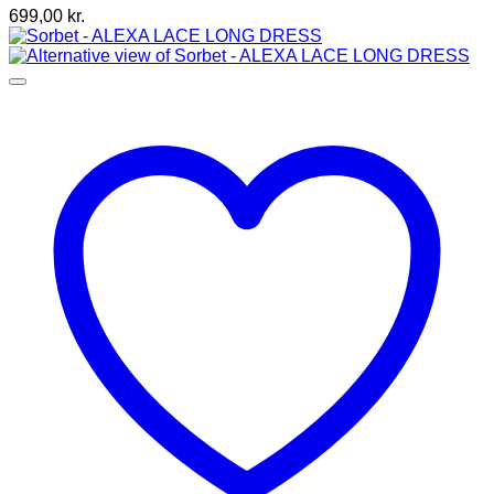
Mulighederne
699,00
kr.
kan
vælges
på
varesiden