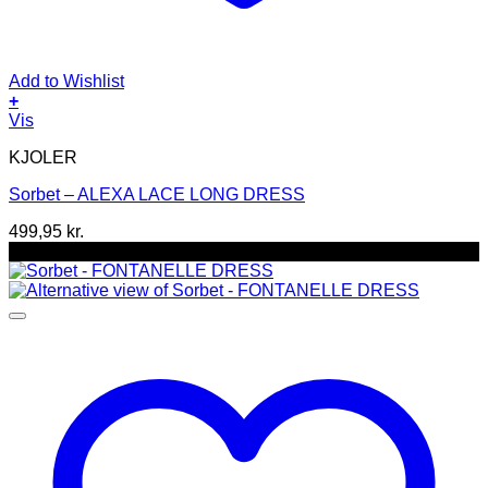
Add to Wishlist
+
Dette
Vis
vare
KJOLER
har
flere
Sorbet – ALEXA LACE LONG DRESS
varianter.
Mulighederne
499,95
kr.
kan
-33%
vælges
på
varesiden