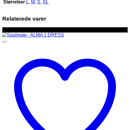
Størrelser
L
,
M
,
S
,
XL
Relaterede varer
-43%