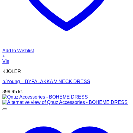
Add to Wishlist
+
Dette
Vis
vare
KJOLER
har
flere
b.Young – BYFALAKKA V NECK DRESS
varianter.
Mulighederne
399,95
kr.
kan
vælges
på
varesiden