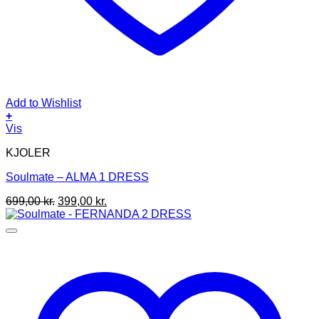
Add to Wishlist
+
Dette
Vis
vare
KJOLER
har
flere
Soulmate – ALMA 1 DRESS
varianter.
Mulighederne
Den
Den
699,00
kr.
399,00
kr.
kan
oprindelige
aktuelle
vælges
pris
pris
på
var:
er:
varesiden
699,00 kr..
399,00 kr..