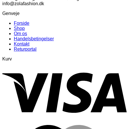
info@zolafashion.dk
Genveje
Forside
Shop
Om os
Handelsbetingelser
Kontakt
Returportal
Kurv
V
M