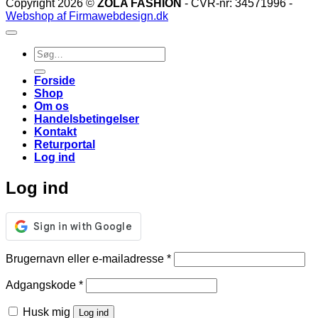
Copyright 2026 ©
ZOLA FASHION
- CVR-nr: 34571996 -
Webshop af Firmawebdesign.dk
Søg
efter:
Forside
Shop
Om os
Handelsbetingelser
Kontakt
Returportal
Log ind
Log ind
Påkrævet
Brugernavn eller e-mailadresse
*
Påkrævet
Adgangskode
*
Husk mig
Log ind