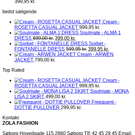
399,95
kr.
bedst sælgende
Cream -
ROSETTA CASUAL JACKET
999,95
kr.
Soulmate - ALMA 1
Den
Den
DRESS
699,00
kr.
399,00
kr.
oprindelige
aktuelle
Sorbet -
pris
pris
Den
Den
FONTANELLE DRESS
599,95
kr.
399,95
kr.
var:
er:
oprindelige
aktuelle
Cream - ARWEN
699,00 kr..
399,00 kr..
pris
pris
JACKET
799,00
kr.
var:
er:
Top Rated
599,95 kr..
399,95 kr..
Cream -
ROSETTA CASUAL JACKET
999,95
kr.
Soulmate - MONA
LISA 2 SKIRT
499,00
kr.
Freequent -
DOTTIE PULLOVER
299,95
kr.
Kontakt
ZOLA FASHION
Søborg Hovedgade 115 2860 Søborg Tlf: 42 45 29 45 Email: