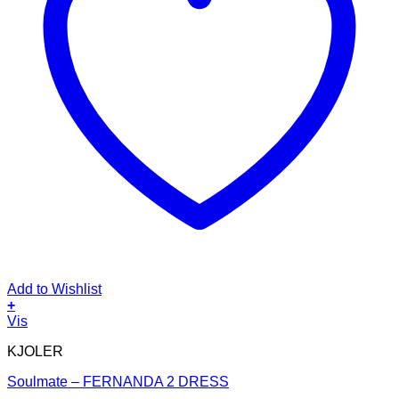
Add to Wishlist
+
Dette
Vis
vare
KJOLER
har
flere
Soulmate – FERNANDA 2 DRESS
varianter.