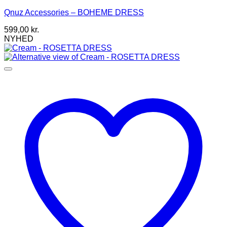
flere
Qnuz Accessories – BOHEME DRESS
varianter.
Mulighederne
599,00
kr.
kan
NYHED
vælges
på
varesiden