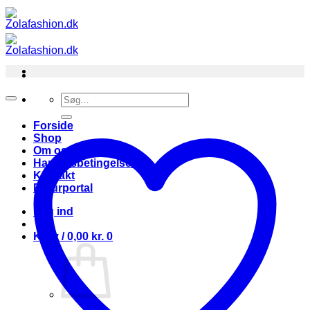
Fortsæt
til
indhold
Søg
efter:
Forside
Shop
Om os
Handelsbetingelser
Kontakt
Returportal
Log ind
Kurv /
0,00
kr.
0