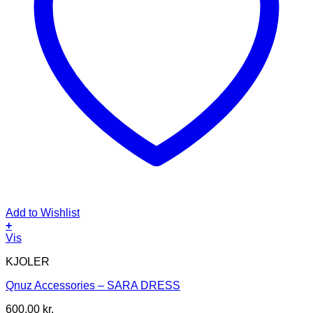
Add to Wishlist
+
Dette
Vis
vare
KJOLER
har
flere
Qnuz Accessories – SARA DRESS
varianter.
Mulighederne
600,00
kr.
kan