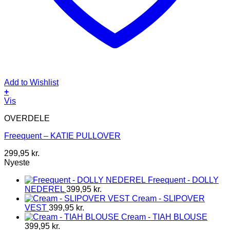
Add to Wishlist
+
Dette
Vis
vare
OVERDELE
har
flere
Freequent – KATIE PULLOVER
varianter.
Mulighederne
299,95
kr.
kan
Nyeste
vælges
på
Freequent - DOLLY
varesiden
NEDEREL
399,95
kr.
Cream - SLIPOVER
VEST
399,95
kr.
Cream - TIAH BLOUSE
399,95
kr.