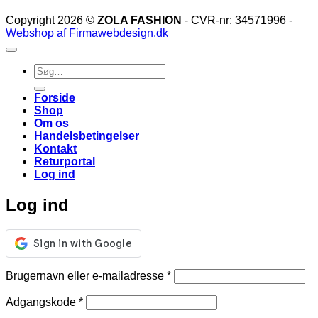
Copyright 2026 ©
ZOLA FASHION
- CVR-nr: 34571996 -
Webshop af Firmawebdesign.dk
Søg
efter:
Forside
Shop
Om os
Handelsbetingelser
Kontakt
Returportal
Log ind
Log ind
Påkrævet
Brugernavn eller e-mailadresse
*
Påkrævet
Adgangskode
*