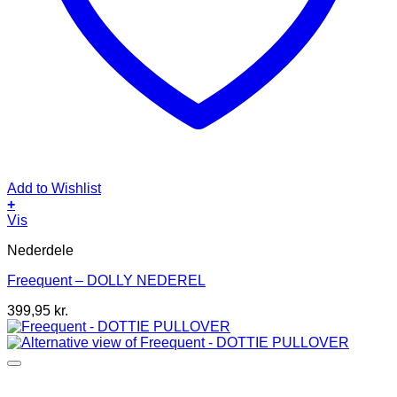
Add to Wishlist
+
Dette
Vis
vare
Nederdele
har
flere
Freequent – DOLLY NEDEREL
varianter.
Mulighederne
399,95
kr.
kan
vælges
på
varesiden