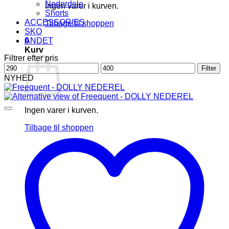
Nederdele
Ingen varer i kurven.
Shorts
ACCESSORIES
Tilbage til shoppen
SKO
0
ANDET
Kurv
Filtrer efter pris
Mindste
Højeste
Filter
pris
pris
NYHED
Ingen varer i kurven.
Tilbage til shoppen