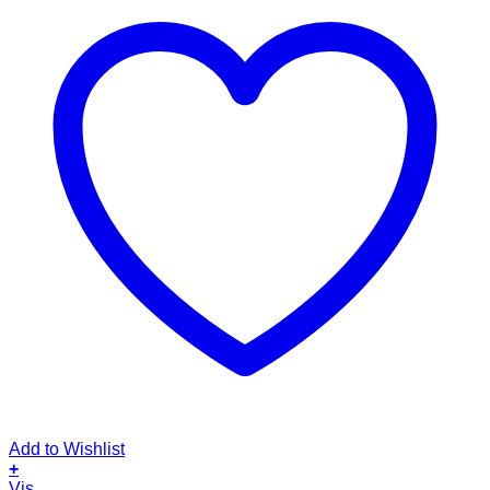
Add to Wishlist
+
Dette
Vis