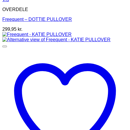
vare
OVERDELE
har
flere
Freequent – DOTTIE PULLOVER
varianter.
Mulighederne
299,95
kr.
kan
vælges
på
varesiden