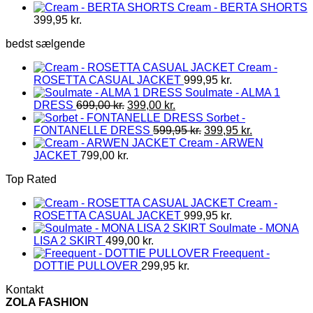
Cream - BERTA SHORTS
399,95
kr.
bedst sælgende
Cream -
ROSETTA CASUAL JACKET
999,95
kr.
Soulmate - ALMA 1
Den
Den
DRESS
699,00
kr.
399,00
kr.
oprindelige
aktuelle
Sorbet -
pris
pris
Den
Den
FONTANELLE DRESS
599,95
kr.
399,95
kr.
var:
er:
oprindelige
aktuelle
Cream - ARWEN
699,00 kr..
399,00 kr..
pris
pris
JACKET
799,00
kr.
var:
er:
Top Rated
599,95 kr..
399,95 kr..
Cream -
ROSETTA CASUAL JACKET
999,95
kr.
Soulmate - MONA
LISA 2 SKIRT
499,00
kr.
Freequent -
DOTTIE PULLOVER
299,95
kr.
Kontakt
ZOLA FASHION