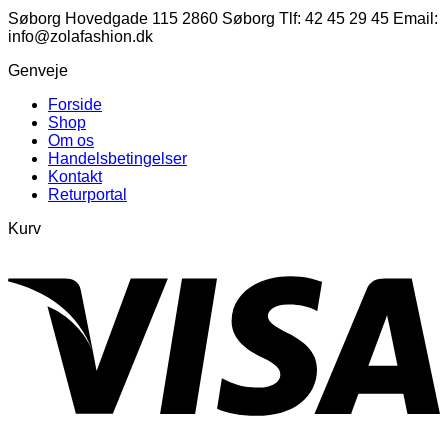
Søborg Hovedgade 115 2860 Søborg Tlf: 42 45 29 45 Email:
info@zolafashion.dk
Genveje
Forside
Shop
Om os
Handelsbetingelser
Kontakt
Returportal
Kurv
V