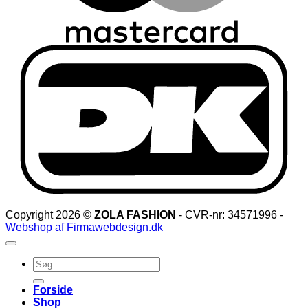
D
Copyright 2026 ©
ZOLA FASHION
- CVR-nr: 34571996 -
Webshop af Firmawebdesign.dk
Søg
efter:
Forside
Shop