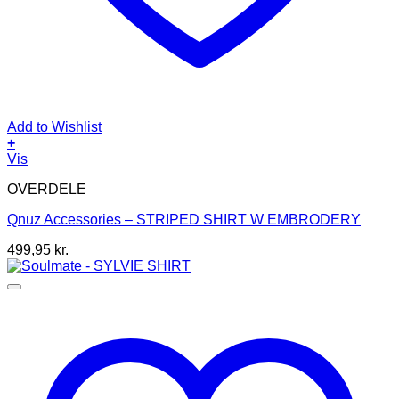
Add to Wishlist
+
Dette
Vis
vare
OVERDELE
har
flere
Qnuz Accessories – STRIPED SHIRT W EMBRODERY
varianter.
Mulighederne
499,95
kr.
kan
vælges
på
varesiden