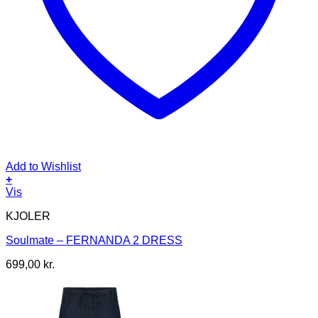
Add to Wishlist
+
Dette
Vis
vare
KJOLER
har
flere
Soulmate – FERNANDA 2 DRESS
varianter.
Mulighederne
699,00
kr.
kan
vælges
på
varesiden