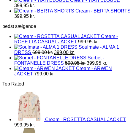
Cream - TIAH BLOUSE
399,95
kr.
Cream - BERTA SHORTS
399,95
kr.
bedst sælgende
Cream -
ROSETTA CASUAL JACKET
999,95
kr.
Soulmate - ALMA 1
Den
Den
DRESS
699,00
kr.
399,00
kr.
oprindelige
aktuelle
Sorbet -
pris
pris
Den
Den
FONTANELLE DRESS
599,95
kr.
399,95
kr.
var:
er:
oprindelige
aktuelle
Cream - ARWEN
699,00 kr..
399,00 kr..
pris
pris
JACKET
799,00
kr.
var:
er:
Top Rated
599,95 kr..
399,95 kr..
Cream - ROSETTA CASUAL JACKET
999,95
kr.