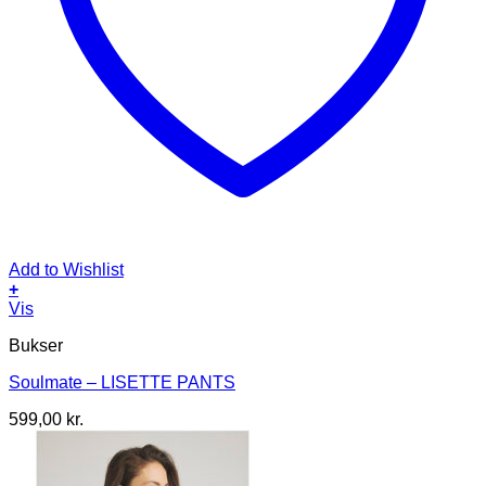
Add to Wishlist
+
Dette
Vis
vare
Bukser
har
flere
Soulmate – LISETTE PANTS
varianter.
Mulighederne
599,00
kr.
kan
vælges
på
varesiden