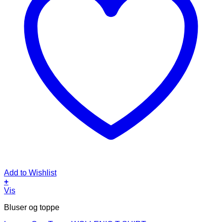
Add to Wishlist
+
Dette
Vis
vare
Bluser og toppe
har
flere