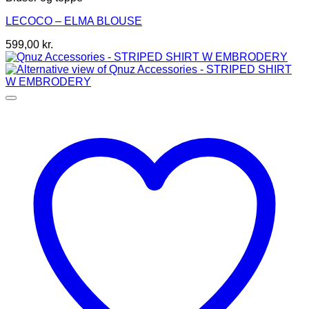
flere
LECOCO – ELMA BLOUSE
varianter.
Mulighederne
599,00
kr.
kan
vælges
på
varesiden