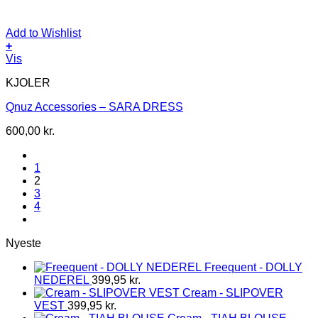
Add to Wishlist
+
Dette
Vis
vare
KJOLER
har
flere
Qnuz Accessories – SARA DRESS
varianter.
Mulighederne
600,00
kr.
kan
vælges
på
1
varesiden
2
3
4
Nyeste
Freequent - DOLLY
NEDEREL
399,95
kr.
Cream - SLIPOVER
VEST
399,95
kr.