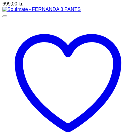
699,00
kr.
kan
vælges
på
varesiden