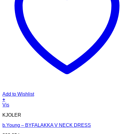
Add to Wishlist
+
Dette
Vis
vare
KJOLER
har
flere
b.Young – BYFALAKKA V NECK DRESS
varianter.
Mulighederne