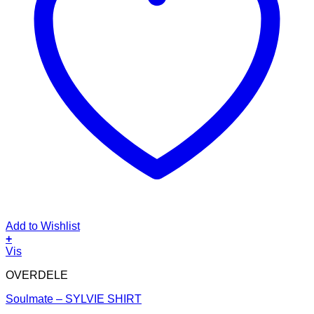
Add to Wishlist
+
Dette
Vis
vare
OVERDELE
har
flere
Soulmate – SYLVIE SHIRT
varianter.
Mulighederne