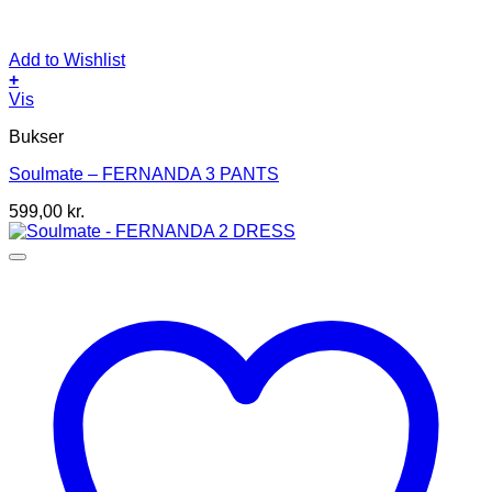
Add to Wishlist
+
Dette
Vis
vare
Bukser
har
flere
Soulmate – FERNANDA 3 PANTS
varianter.
Mulighederne
599,00
kr.
kan
vælges
på
varesiden