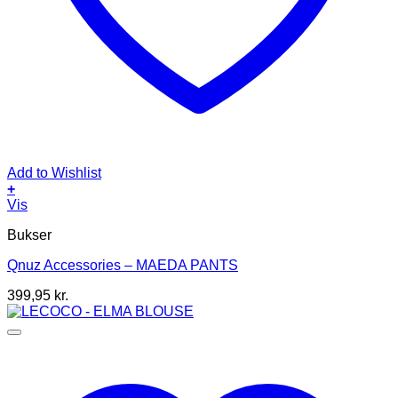
Add to Wishlist
+
Dette
Vis
vare
Bukser
har
flere
Qnuz Accessories – MAEDA PANTS
varianter.
Mulighederne
399,95
kr.
kan
vælges
på
varesiden