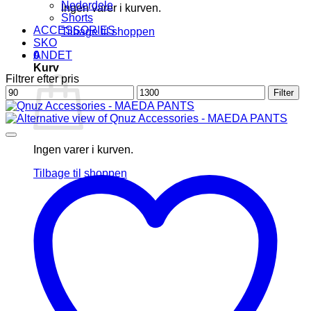
Nederdele
Ingen varer i kurven.
Shorts
ACCESSORIES
Tilbage til shoppen
SKO
0
ANDET
Kurv
Filtrer efter pris
Mindste
Højeste
Filter
pris
pris
Ingen varer i kurven.
Tilbage til shoppen