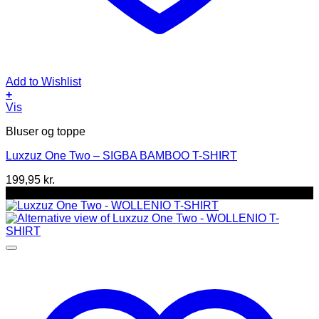
Add to Wishlist
+
Dette
Vis
vare
Bluser og toppe
har
flere
Luxzuz One Two – SIGBA BAMBOO T-SHIRT
varianter.
Mulighederne
199,95
kr.
kan
-50%
vælges
på
varesiden