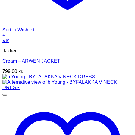
Add to Wishlist
+
Dette
Vis
vare
Jakker
har
flere
Cream – ARWEN JACKET
varianter.
Mulighederne
799,00
kr.
kan
vælges
på
varesiden