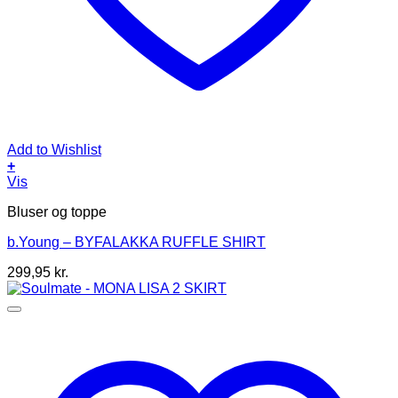
Add to Wishlist
+
Dette
Vis
vare
Bluser og toppe
har
flere
b.Young – BYFALAKKA RUFFLE SHIRT
varianter.
Mulighederne
299,95
kr.
kan
vælges
på
varesiden