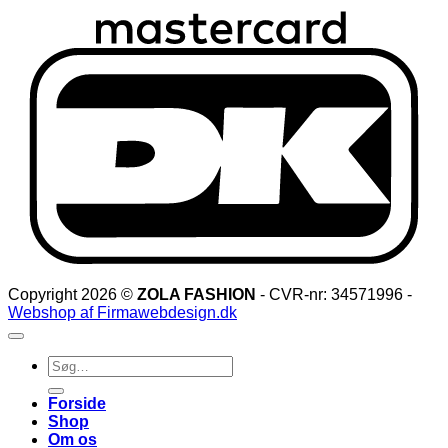
D
Copyright 2026 ©
ZOLA FASHION
- CVR-nr: 34571996 -
Webshop af Firmawebdesign.dk
Søg
efter:
Forside
Shop
Om os