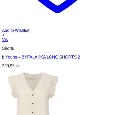
Add to Wishlist
+
Dette
Vis
vare
Shorts
har
flere
b.Young – BYFALAKKA LONG SHORTS 2
varianter.
Mulighederne
299,95
kr.
kan
vælges
på
varesiden