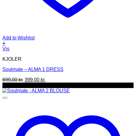
Add to Wishlist
+
Dette
Vis
vare
KJOLER
har
flere
Soulmate – ALMA 1 DRESS
varianter.
Mulighederne
Den
Den
699,00
kr.
399,00
kr.
kan
oprindelige
aktuelle
-30%
vælges
pris
pris
på
var:
er:
varesiden
699,00 kr..
399,00 kr..