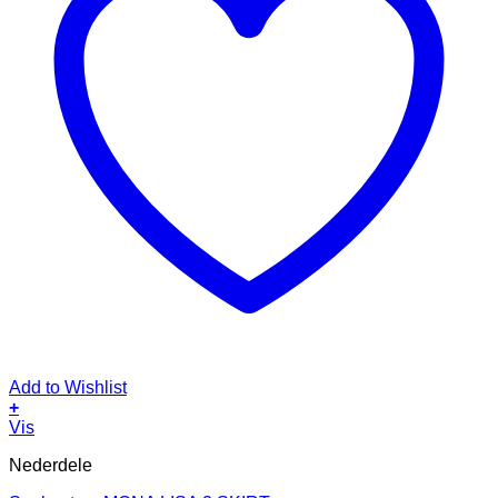
Add to Wishlist
+
Dette
Vis
vare
Nederdele
har
flere