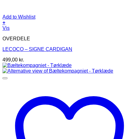
Add to Wishlist
+
Dette
Vis
vare
OVERDELE
har
flere
LECOCO – SIGNE CARDIGAN
varianter.
Mulighederne
499,00
kr.
kan
vælges
på
varesiden