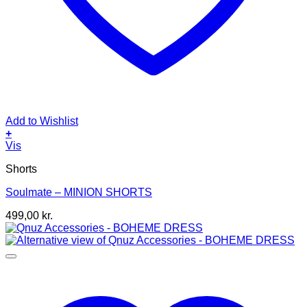
Add to Wishlist
+
Dette
Vis
vare
Shorts
har
flere
Soulmate – MINION SHORTS
varianter.
Mulighederne
499,00
kr.
kan
vælges
på
varesiden