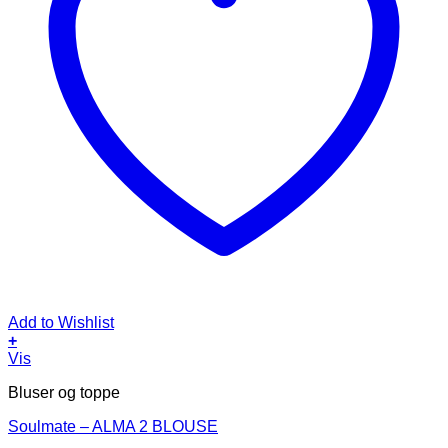
Add to Wishlist
+
Dette
Vis
vare
Bluser og toppe
har
flere
Soulmate – ALMA 2 BLOUSE
varianter.
Mulighederne