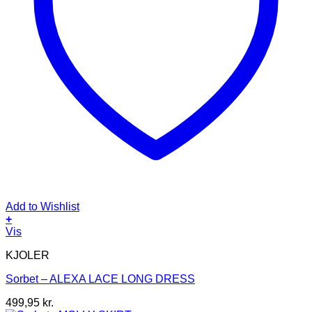
Add to Wishlist
+
Dette
Vis
vare
KJOLER
har
flere
Sorbet – ALEXA LACE LONG DRESS
varianter.
Mulighederne
499,95
kr.
kan