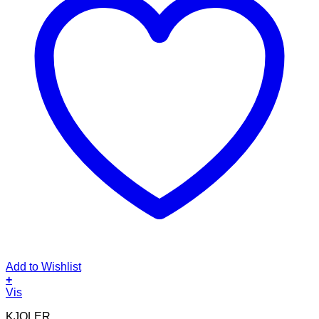
Add to Wishlist
+
Dette
Vis
vare
KJOLER
har