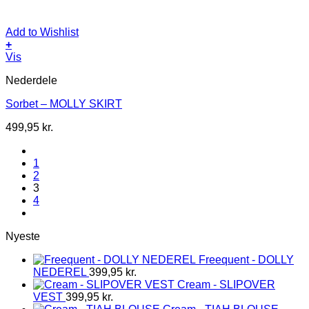
Add to Wishlist
+
Dette
Vis
vare
Nederdele
har
flere
Sorbet – MOLLY SKIRT
varianter.
Mulighederne
499,95
kr.
kan
vælges
på
1
varesiden
2
3
4
Nyeste
Freequent - DOLLY
NEDEREL
399,95
kr.
Cream - SLIPOVER
VEST
399,95
kr.