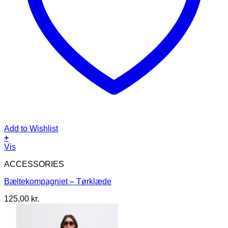
Add to Wishlist
+
Dette
Vis
vare
ACCESSORIES
har
flere
Bæltekompagniet – Tørklæde
varianter.
Mulighederne
125,00
kr.
kan
vælges
på