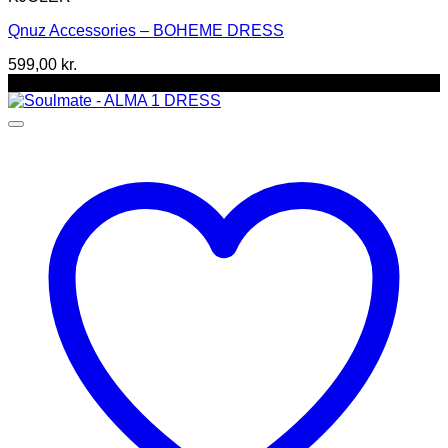
flere
Qnuz Accessories – BOHEME DRESS
varianter.
Mulighederne
599,00
kr.
kan
-43%
vælges
på
varesiden