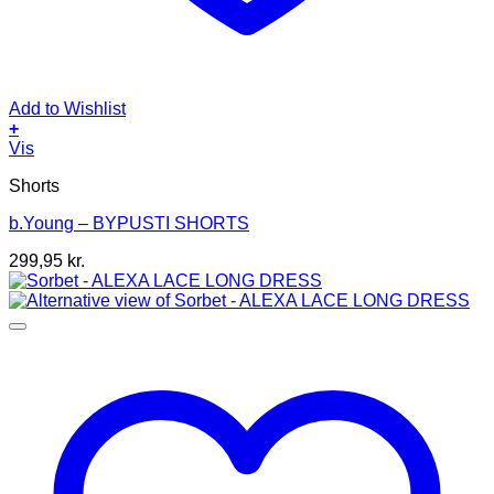
Add to Wishlist
+
Dette
Vis
vare
Shorts
har
flere
b.Young – BYPUSTI SHORTS
varianter.
Mulighederne
299,95
kr.
kan
vælges
på
varesiden