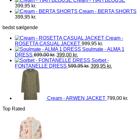
Cream - TIAH BLOUSE
399,95
kr.
Cream - BERTA SHORTS
399,95
kr.
bedst sælgende
Cream -
ROSETTA CASUAL JACKET
999,95
kr.
Soulmate - ALMA 1
Den
Den
DRESS
699,00
kr.
399,00
kr.
oprindelige
aktuelle
Sorbet -
pris
pris
Den
Den
FONTANELLE DRESS
599,95
kr.
399,95
kr.
var:
er:
oprindelige
aktuelle
699,00 kr..
399,00 kr..
pris
pris
var:
er:
599,95 kr..
399,95 kr..
Cream - ARWEN JACKET
799,00
kr.
Top Rated