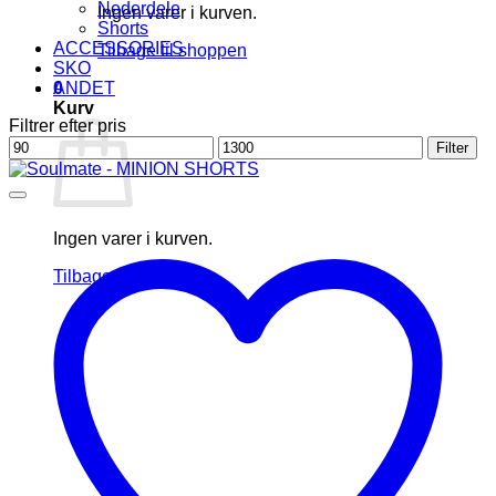
Nederdele
Ingen varer i kurven.
Shorts
ACCESSORIES
Tilbage til shoppen
SKO
0
ANDET
Kurv
Filtrer efter pris
Mindste
Højeste
Filter
pris
pris
Ingen varer i kurven.
Tilbage til shoppen