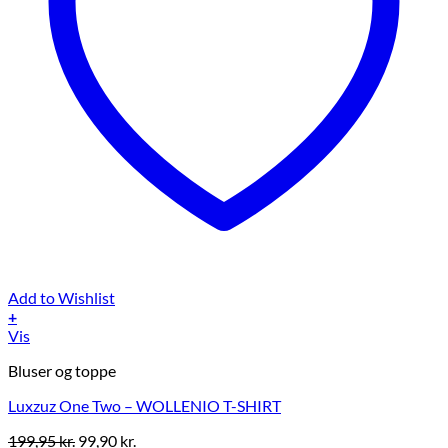
Add to Wishlist
+
Dette
Vis
vare
Bluser og toppe
har
flere
Luxzuz One Two – WOLLENIO T-SHIRT
varianter.
Mulighederne
Den
Den
199,95
kr.
99,90
kr.