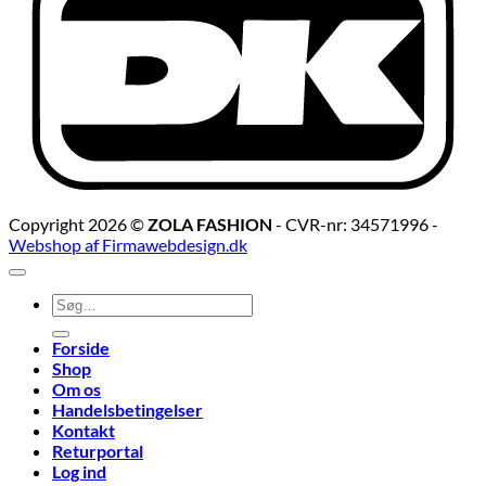
Copyright 2026 ©
ZOLA FASHION
- CVR-nr: 34571996 -
Webshop af Firmawebdesign.dk
Søg
efter:
Forside
Shop
Om os
Handelsbetingelser
Kontakt
Returportal
Log ind