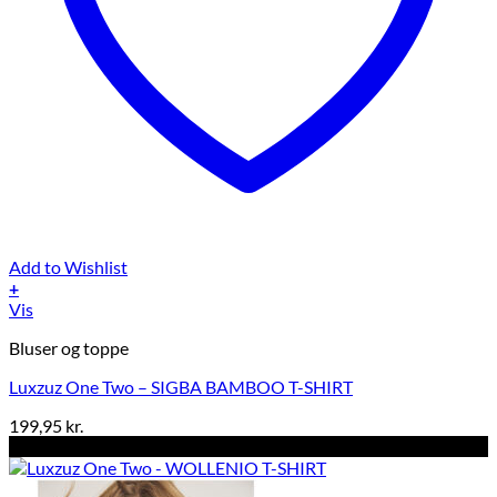
Add to Wishlist
+
Dette
Vis
vare
Bluser og toppe
har
flere
Luxzuz One Two – SIGBA BAMBOO T-SHIRT
varianter.
Mulighederne
199,95
kr.
kan
-50%
vælges
på