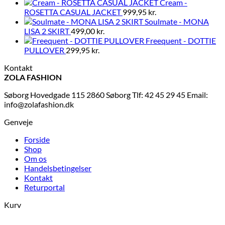
Cream -
ROSETTA CASUAL JACKET
999,95
kr.
Soulmate - MONA
LISA 2 SKIRT
499,00
kr.
Freequent - DOTTIE
PULLOVER
299,95
kr.
Kontakt
ZOLA FASHION
Søborg Hovedgade 115 2860 Søborg Tlf: 42 45 29 45 Email:
info@zolafashion.dk
Genveje
Forside
Shop
Om os
Handelsbetingelser
Kontakt
Returportal
Kurv
V