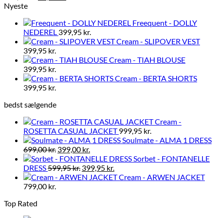
kan
oprindelige
aktuelle
Nyeste
vælges
pris
pris
på
Freequent - DOLLY
var:
er:
varesiden
NEDEREL
399,95
kr.
199,95 kr..
99,90 kr..
Cream - SLIPOVER VEST
399,95
kr.
Cream - TIAH BLOUSE
399,95
kr.
Cream - BERTA SHORTS
399,95
kr.
bedst sælgende
Cream -
ROSETTA CASUAL JACKET
999,95
kr.
Soulmate - ALMA 1 DRESS
Den
Den
699,00
kr.
399,00
kr.
oprindelige
aktuelle
Sorbet - FONTANELLE
pris
Den
pris
Den
DRESS
599,95
kr.
399,95
kr.
var:
oprindelige
er:
aktuelle
Cream - ARWEN JACKET
699,00 kr..
pris
399,00 kr..
pris
799,00
kr.
var:
er:
Top Rated
599,95 kr..
399,95 kr..