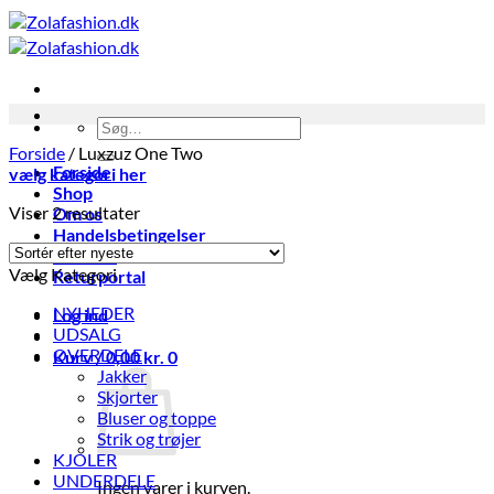
Fortsæt
til
indhold
Søg
efter:
Forside
/
Luxzuz One Two
Forside
vælg kategori her
Shop
Sorteret
Viser 2 resultater
Om os
efter
Handelsbetingelser
seneste
Kontakt
Vælg Kategori
Returportal
NYHEDER
Log ind
UDSALG
OVERDELE
Kurv /
0,00
kr.
0
Jakker
Skjorter
Bluser og toppe
Strik og trøjer
KJOLER
UNDERDELE
Ingen varer i kurven.